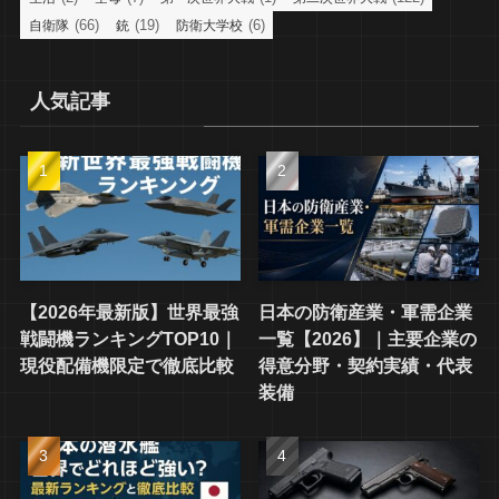
(66)
(19)
(6)
自衛隊
銃
防衛大学校
人気記事
【2026年最新版】世界最強
日本の防衛産業・軍需企業
戦闘機ランキングTOP10｜
一覧【2026】｜主要企業の
現役配備機限定で徹底比較
得意分野・契約実績・代表
装備