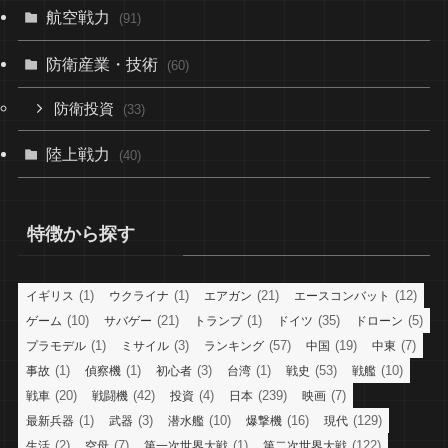
航空戦力
(91)
防衛産業・技術
(60)
防衛投資
(33)
陸上戦力
(40)
特徴から探す
(1)
(1)
(21)
(12)
イギリス
ウクライナ
エアガン
エースコンバット
(10)
(21)
(1)
(35)
(5)
ゲーム
サバゲー
トランプ
ドイツ
ドローン
(1)
(3)
(57)
(19)
(7)
プラモデル
ミサイル
ランキング
中国
中東
(1)
(1)
(3)
(1)
(53)
(10)
事故
偵察機
初心者
台湾
戦史
戦艦
(20)
(42)
(4)
(239)
(7)
戦車
戦闘機
投資
日本
映画
(1)
(3)
(10)
(16)
(129)
最新兵器
武器
潜水艦
爆撃機
現代
(2)
(7)
(1)
(122)
生活
空母
第一次世界大戦
第二次世界大戦