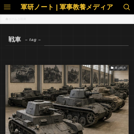
軍研ノート | 軍事教養メディア
ホーム
戦車
戦車
– tag –
陸上戦力