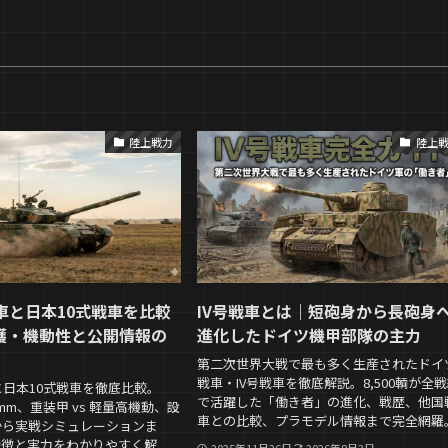
陸上戦力
陸上
車と日本10式戦車を比較
IV号戦車とは｜短砲身から長砲身
護・機動性と公開情報の
進化したドイツ機甲部隊の主力
第二次世界大戦で最も多く生産されたドイ
戦車・IV号戦車を徹底解説。8,500輌が全
と日本10式戦車を徹底比較。
で活躍した「働き者」の進化、戦歴、他国
120mm、重装甲 vs 軽量高機動、設
車との比較、プラモデル情報まで完全網羅
から実戦シミュレーションま
特徴と実力をわかりやすく解
2025年11月26日
2026年8月3日