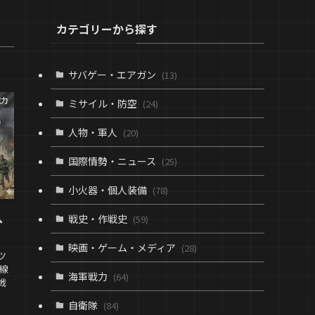
カテゴリーから探す
サバゲー・エアガン
(13)
戦力
ミサイル・防空
(24)
人物・軍人
(20)
国際情勢・ニュース
(25)
小火器・個人装備
(78)
へ
戦史・作戦史
(59)
映画・ゲーム・メディア
(28)
ツ
戦線
海軍戦力
(64)
戦
。
自衛隊
(84)