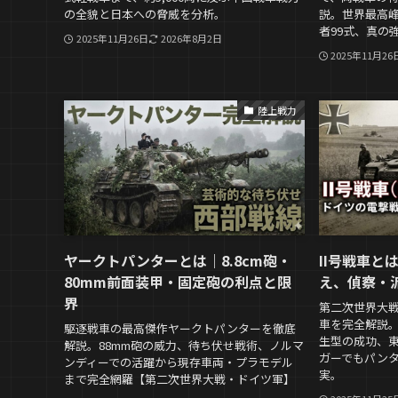
の全貌と日本への脅威を分析。
説。世界最高峰
者99式、真の
2025年11月26日
2026年8月2日
2025年11月26
陸上戦力
ヤークトパンターとは｜8.8cm砲・
II号戦車と
80mm前面装甲・固定砲の利点と限
え、偵察・
界
第二次世界大戦
車を完全解説
駆逐戦車の最高傑作ヤークトパンターを徹底
生型の成功、
解説。88mm砲の威力、待ち伏せ戦術、ノルマ
ガーでもパン
ンディーでの活躍から現存車両・プラモデル
実。
まで完全網羅【第二次世界大戦・ドイツ軍】