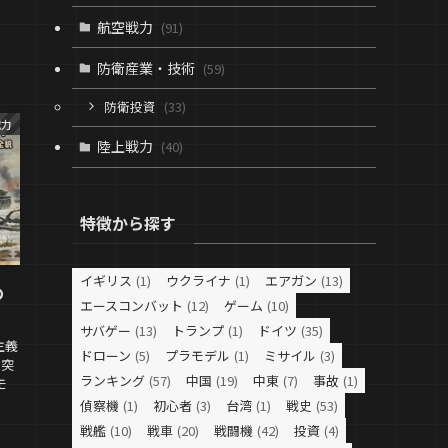
航空戦力
(91)
防衛産業・技術
(59)
防衛投資
(33)
戦力
陸上戦力
(40)
特徴から探す
イギリス
(1)
ウクライナ
(1)
エアガン
(13)
の
エースコンバット
(12)
ゲーム
(10)
サバゲー
(13)
トランプ
(1)
ドイツ
(35)
主義
ドローン
(5)
プラモデル
(1)
ミサイル
(3)
号突
ランキング
(57)
中国
(19)
中東
(7)
事故
(1)
モ
偵察機
(1)
初心者
(3)
台湾
(1)
戦史
(53)
戦艦
(10)
戦車
(20)
戦闘機
(42)
投資
(4)