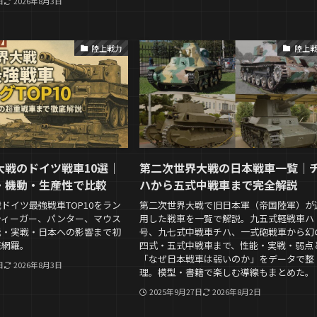
日
2026年8月3日
陸上戦力
陸上
大戦のドイツ戦車10選｜
第二次世界大戦の日本戦車一覧｜
・機動・生産性で比較
ハから五式中戦車まで完全解説
ドイツ最強戦車TOP10をラン
第二次世界大戦で旧日本軍（帝国陸軍）が
ティーガー、パンター、マウス
用した戦車を一覧で解説。九五式軽戦車ハ
能・実戦・日本への影響まで初
号、九七式中戦車チハ、一式砲戦車から幻
底網羅。
四式・五式中戦車まで、性能・実戦・弱点
「なぜ日本戦車は弱いのか」をデータで整
日
2026年8月3日
理。模型・書籍で楽しむ導線もまとめた。
2025年9月27日
2026年8月2日