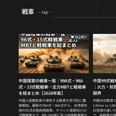
戦車
– tag –
陸上戦力
中国陸軍の戦車一覧｜99A式・96A
中国99式戦
式・15式軽戦車…主力MBTと軽戦車
｜火力・防
を総まとめ【2026年版】
限界
中国人民解放軍が保有する戦車を世代別に徹
中国99式戦車
底解説。最新の99A式・96A式から、台湾侵攻
125mm vs 
用の05式水陸両用戦車、チベット高原向け15
計思想の違い
式軽戦車まで、約5,000両に及ぶ中国戦車戦力
で、両戦車の