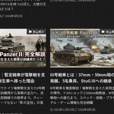
のFCSを持つ10式と、大陸の王
強さとは？
日
2026年8月2日
陸上戦力
陸上
は｜暫定戦車が電撃戦を支
III号戦車とは｜37mm・50mm砲
派生車へ移った理由
発展、5名乗員、StuG IIIへの継承
でドイツ電撃戦を支えたII号戦
III号戦車を徹底解説！電撃戦を支えた実用
。訓練用から実戦の主力へ、派
の傑作、T-34ショックと50mm砲換装、III
東部戦線での限界まで。ティー
撃砲への進化まで。スペック・実戦・プラ
ターでもない「影の主役」の真
デル・ゲーム情報も完全網羅
2025年11月25日
2026年8月3日