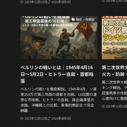
2025年11月25
2025年11月25日
2026年8月3日
戦史・作戦史
ベルリンの戦いとは｜1945年4月16
第二次世界
日〜5月2日・ヒトラー自殺・首都陥
火力・防御
落
第二次世界大戦
キング解説。
ベルリンの戦いを徹底解説。1945年4月、ソ連
超重戦車の性
軍250万が第三帝国の首都を包囲。16日間の凄
心者向けに徹
惨な市街戦、ヒトラーの自殺、国会議事堂の
赤旗。沖縄戦との比較、軍事的教訓まで完全
2025年11月10
網羅
2025年11月22日
2026年8月3日