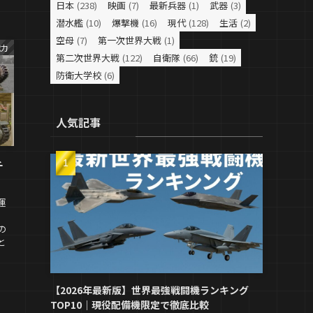
日本
(238)
映画
(7)
最新兵器
(1)
武器
(3)
潜水艦
(10)
爆撃機
(16)
現代
(128)
生活
(2)
空母
(7)
第一次世界大戦
(1)
戦力
第二次世界大戦
(122)
自衛隊
(66)
銃
(19)
防衛大学校
(6)
人気記事
チ
運
の
と
【2026年最新版】世界最強戦闘機ランキング
TOP10｜現役配備機限定で徹底比較