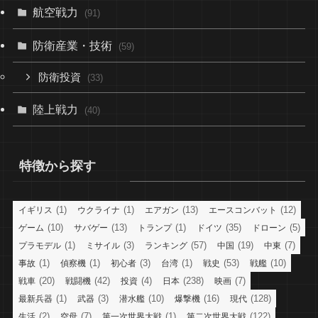
航空戦力
(91)
防衛産業・技術
(59)
防衛投資
(33)
陸上戦力
(40)
特徴から探す
(1)
(1)
(13)
(12)
イギリス
ウクライナ
エアガン
エースコンバット
(10)
(13)
(1)
(35)
(5)
ゲーム
サバゲー
トランプ
ドイツ
ドローン
(1)
(3)
(57)
(19)
(7)
プラモデル
ミサイル
ランキング
中国
中東
(1)
(1)
(3)
(1)
(53)
(10)
事故
偵察機
初心者
台湾
戦史
戦艦
(20)
(42)
(4)
(238)
(7)
戦車
戦闘機
投資
日本
映画
(1)
(3)
(10)
(16)
(128)
最新兵器
武器
潜水艦
爆撃機
現代
(2)
(7)
(1)
(122)
生活
空母
第一次世界大戦
第二次世界大戦