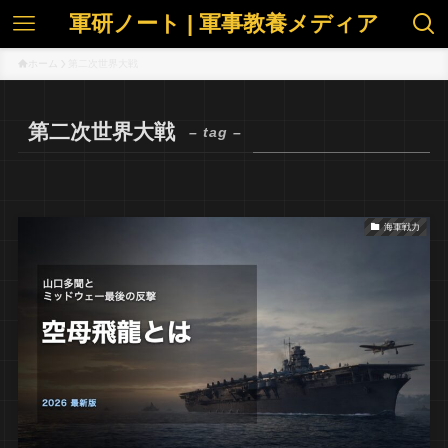
軍研ノート | 軍事教養メディア
ホーム
第二次世界大戦
第二次世界大戦
– tag –
海軍戦力