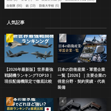
(66)
(19)
(6)
自衛隊
銃
防衛大学校
人気記事
【2026年最新版】世界最強
日本の防衛産業・軍需企業
戦闘機ランキングTOP10｜
一覧【2026】｜主要企業の
現役配備機限定で徹底比較
得意分野・契約実績・代表
装備