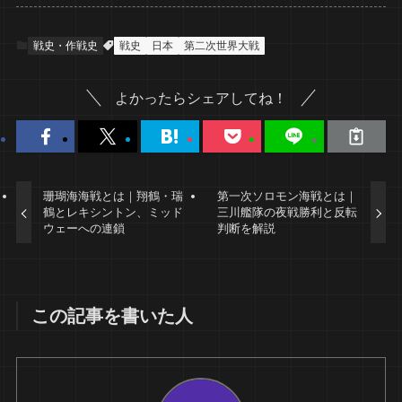
戦史・作戦史
戦史
日本
第二次世界大戦
よかったらシェアしてね！
珊瑚海海戦とは｜翔鶴・瑞
第一次ソロモン海戦とは｜
鶴とレキシントン、ミッド
三川艦隊の夜戦勝利と反転
ウェーへの連鎖
判断を解説
この記事を書いた人