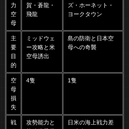
力
賀・蒼龍・
ズ・ホーネット・
空
飛龍
ヨークタウン
母
主
ミッドウェ
島の防衛と日本空
要
ー攻略と米
母への奇襲
目
空母誘出
的
空
4隻
1隻
母
損
失
戦
攻勢能力と
日米の海上戦力差