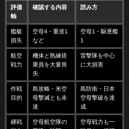
評価
確認する内容
読み方
軸
艦艇
空母4・重巡1
空母1・駆逐艦
損失
など
1
航空
機体と熟練搭
雷撃隊を中心
戦力
乗員を大量喪
に大損害
失
作戦
島攻略・米空
島防衛・日本
目的
母撃滅とも未
空母撃破を達
達
成
継戦
空母航空隊の
空母戦力も一