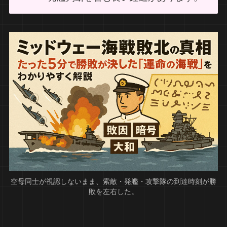
空母同士が視認しないまま、索敵・発艦・攻撃隊の到達時刻が勝
敗を左右した。