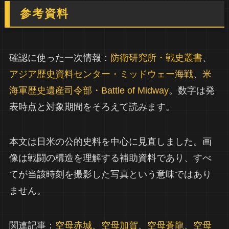
参考資料
確認に使った一次情報：
防衛研究所・戦史叢書
、
アジア歴史資料センター・ミッドウェー海戦
、
米
海軍歴史遺産司令部・Battle of Midway
。数字は発
表時点と対象期間をそろえて読みます。
本文は日米の公的史料を中心に見直しました。画
像は戦闘の構造を理解する補助資料であり、すべ
てが当該時刻を撮影した写真という意味ではあり
ません。
関連記事：
空母赤城
、
空母加賀
、
空母蒼龍
、
空母