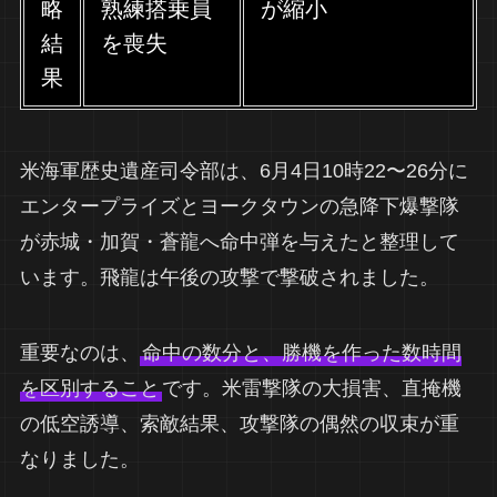
略
熟練搭乗員
が縮小
結
を喪失
果
米海軍歴史遺産司令部は、6月4日10時22〜26分に
エンタープライズとヨークタウンの急降下爆撃隊
が赤城・加賀・蒼龍へ命中弾を与えたと整理して
います。飛龍は午後の攻撃で撃破されました。
重要なのは、
命中の数分と、勝機を作った数時間
を区別すること
です。米雷撃隊の大損害、直掩機
の低空誘導、索敵結果、攻撃隊の偶然の収束が重
なりました。