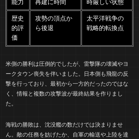
能力
再建に時間
時厳しい状態
歴史
攻勢の頂点か
太平洋戦争の
的評
ら後退
戦略的転換点
価
米側の勝利は圧倒的でしたが、雷撃隊の壊滅やヨ
ークタウン喪失を伴いました。日本側も飛龍の反
撃を行っており、最初から一方的だったのではな
く、情報と複数の攻撃波が最終結果を作りまし
た。
海戦の勝敗は、沈没艦の数だけでは決まりませ
ん。敵の任務を妨げたか、自軍の輸送や上陸を達