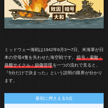
ミッドウェー海戦は1942年6月3〜7日、米海軍が日
本の空母4隻を失わせた海空戦です。
暗号・索敵・
発艦サイクル・損傷管理
を一つの流れで見ると、
『5分だけで決まった』という説明の限界が分かり
ます。
最初に押さえる5点