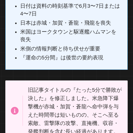
日付は資料の時刻基準で6月3〜7日または
4〜7日
日本は赤城・加賀・蒼龍・飛龍を喪失
米国はヨークタウンと駆逐艦ハムマンを
喪失
米側の情報判断と待ち伏せが重要
『運命の5分間』は後世の要約表現
旧記事タイトルの『たった5分で勝敗が
決した』を修正しました。米急降下爆
撃機が赤城・加賀・蒼龍へ命中弾を与
えた時間帯は短いものの、そこへ至る
索敵、雷撃隊の攻撃、直掩機、収容・
発艦判断を含む長い経過があります。