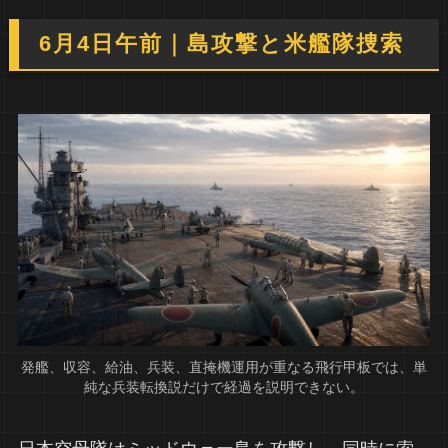
6月4日午前｜島攻撃と米艦隊捜索
発艦、収容、給油、兵装、直掩機運用が重なる飛行甲板では、単
純な兵装転換説だけで経過を説明できない。