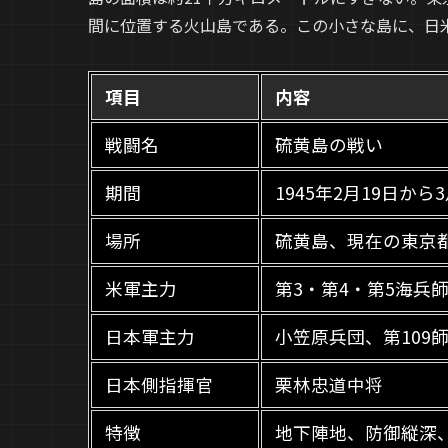
間に位置する火山島である。この小さな島に、日
項目
内容
戦闘名
硫黄島の戦い
期間
1945年2月19日から
場所
硫黄島、現在の東京
米軍主力
第3・第4・第5海兵
日本軍主力
小笠原兵団、第109
日本側指揮官
栗林忠道中将
特徴
地下陣地、防御縦深、