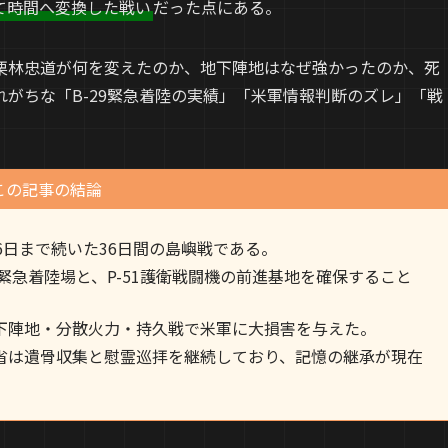
て時間へ変換した戦い
だった点にある。
栗林忠道が何を変えたのか、地下陣地はなぜ強かったのか、死
がちな「B-29緊急着陸の実績」「米軍情報判断のズレ」「戦
この記事の結論
26日まで続いた36日間の島嶼戦である。
緊急着陸場と、P-51護衛戦闘機の前進基地を確保すること
下陣地・分散火力・持久戦で米軍に大損害を与えた。
省は遺骨収集と慰霊巡拝を継続しており、記憶の継承が現在