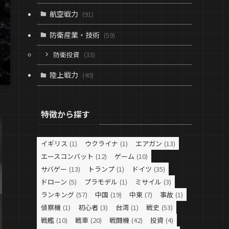
航空戦力
(91)
防衛産業・技術
(59)
防衛投資
(33)
陸上戦力
(40)
特徴から探す
イギリス
(1)
ウクライナ
(1)
エアガン
(13)
エースコンバット
(12)
ゲーム
(10)
サバゲー
(13)
トランプ
(1)
ドイツ
(35)
ドローン
(5)
プラモデル
(1)
ミサイル
(3)
ランキング
(57)
中国
(19)
中東
(7)
事故
(1)
偵察機
(1)
初心者
(3)
台湾
(1)
戦史
(53)
戦艦
(10)
戦車
(20)
戦闘機
(42)
投資
(4)