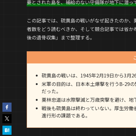
要とされた島を、補給のない守備隊が地下に潜っ
この記事では、硫黄島の戦いがなぜ起きたのか、
者数をどう読むべきか、そして競合記事では省かれ
後の遺骨収集」まで整理する。
硫黄島の戦いは、1945年2月19日から3月
米軍の目的は、日本本土爆撃を行うB-29の
だった。
栗林忠道は水際撃滅と万歳突撃を避け、地
戦後も硫黄島は終わっていない。厚生労働
進行形の課題である。