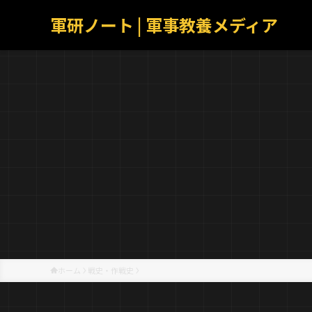
軍研ノート | 軍事教養メディア
ホーム
戦史・作戦史