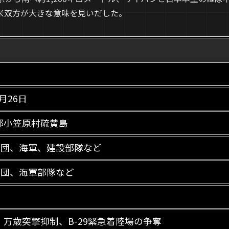
米双方が大きな意味を見いだした。
3月26日
都小笠原村硫黄島
師団、海軍、建設部隊など
師団、海軍部隊など
万歳突撃抑制、B-29緊急着陸場の争奪