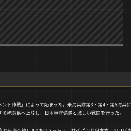
ント作戦」によって始まった。米海兵隊第3・第4・第5海兵
する硫黄島へ上陸し、日本軍守備隊と激しい戦闘を行った。
京から南へ約1,200キロメートル、サイパンと日本本土のほぼ