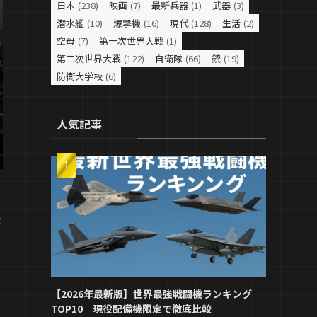
日本
(238)
映画
(7)
最新兵器
(1)
武器
(3)
潜水艦
(10)
爆撃機
(16)
現代
(128)
生活
(2)
空母
(7)
第一次世界大戦
(1)
第二次世界大戦
(122)
自衛隊
(66)
銃
(19)
防衛大学校
(6)
人気記事
は
【2026年最新版】世界最強戦闘機ランキング
TOP10｜現役配備機限定で徹底比較