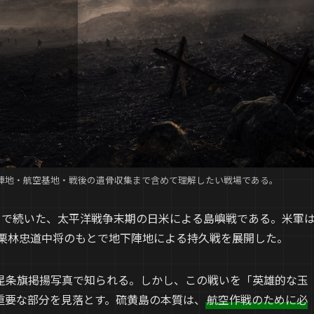
陣地・航空基地・戦後の遺骨収集まで含めて理解したい戦場である。
6日まで続いた、太平洋戦争末期の日米による島嶼戦である。米軍
は栗林忠道中将のもとで地下陣地による持久戦を展開した。
星条旗掲揚写真で知られる。しかし、この戦いを「英雄的な玉
重要な部分を見落とす。硫黄島の本質は、
航空作戦のために必