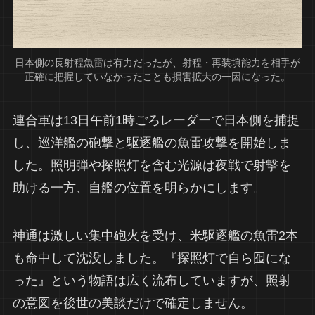
日本側の長射程魚雷は有力だったが、射程・再装填能力を相手が
正確に把握していなかったことも損害拡大の一因になった。
連合軍は13日午前1時ごろレーダーで日本側を捕捉
し、巡洋艦の砲撃と駆逐艦の魚雷攻撃を開始しま
した。照明弾や探照灯を含む光源は夜戦で射撃を
助ける一方、自艦の位置を明らかにします。
神通は激しい集中砲火を受け、米駆逐艦の魚雷2本
も命中して沈没しました。『探照灯で自ら囮にな
った』という物語は広く流布していますが、照射
の意図を後世の美談だけで確定しません。