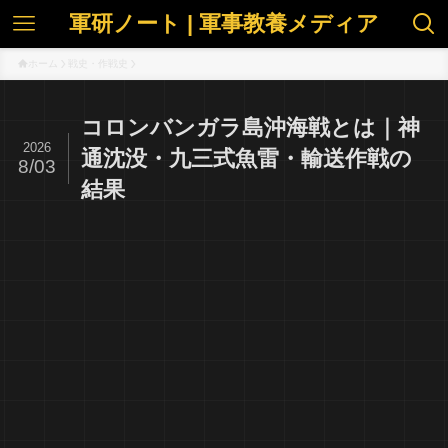
軍研ノート | 軍事教養メディア
ホーム
戦史・作戦史
コロンバンガラ島沖海戦とは｜神
2026
通沈没・九三式魚雷・輸送作戦の
8/03
結果