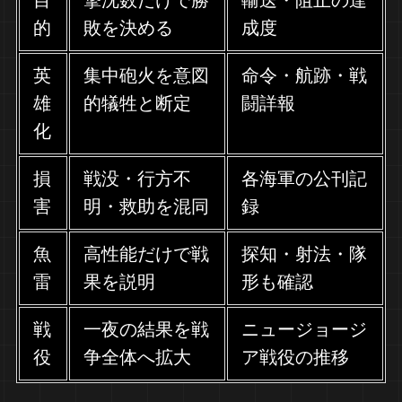
的
敗を決める
成度
英
集中砲火を意図
命令・航跡・戦
雄
的犠牲と断定
闘詳報
化
損
戦没・行方不
各海軍の公刊記
害
明・救助を混同
録
魚
高性能だけで戦
探知・射法・隊
雷
果を説明
形も確認
戦
一夜の結果を戦
ニュージョージ
役
争全体へ拡大
ア戦役の推移