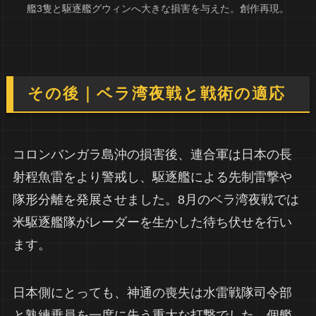
艦3隻と駆逐艦グウィンへ大きな損害を与えた。創作再現。
その後｜ベラ湾夜戦と戦術の適応
コロンバンガラ島沖の損害後、連合軍は日本の長
射程魚雷をより警戒し、駆逐艦による先制雷撃や
隊形分離を発展させました。8月のベラ湾夜戦では
米駆逐艦隊がレーダーを生かした待ち伏せを行い
ます。
日本側にとっても、神通の喪失は水雷戦隊司令部
と熟練乗員を一度に失う重大な打撃でした。個艦