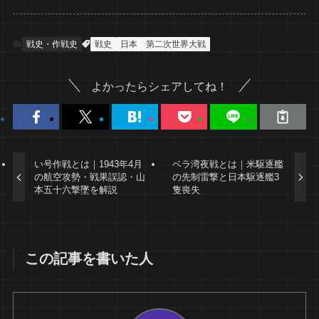
戦史・作戦史
戦史
日本
第二次世界大戦
よかったらシェアしてね！
い号作戦とは｜1943年4月
ベラ湾夜戦とは｜米駆逐艦
の航空攻勢・戦果誤認・山
の先制雷撃と日本駆逐艦3
本五十六撃墜を解説
隻喪失
この記事を書いた人