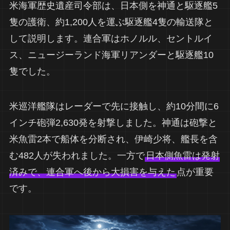
米海軍歴史遺産司令部は、日本側を神通と駆逐艦5
隻の護衛、約1,200人を運ぶ駆逐艦4隻の輸送隊と
して説明します。連合軍はホノルル、セントルイ
ス、ニュージーランド海軍リアンダーと駆逐艦10
隻でした。
米巡洋艦隊はレーダーで先に接触し、約10分間に6
インチ砲弾2,630発を射撃しました。神通は砲撃と
米魚雷2本で船体を分断され、伊崎少将、艦長を含
む482人が失われました。一方で
日本側魚雷は発射
済みで、連合軍へ後から大損害を与えた
点が重要
です。