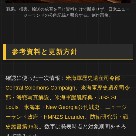
戦果、損害、輸送の成否を同じ資料だけで断定せず、日米ニュー
ジーランドの公的記録と照合する。創作画像。
参考資料と更新方針
確認に使った一次情報：
米海軍歴史遺産司令部・
Central Solomons Campaign
、
米海軍歴史遺産司令
部・海戦写真解説
、
米海軍艦艇辞典・USS St.
Louis
、
米海軍・New Georgia公刊戦史
、
ニュージ
ーランド政府・HMNZS Leander
、
防衛研究所・戦
史叢書第96巻
。数字は発表時点と対象期間をそろ