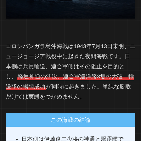
コロンバンガラ島沖海戦は1943年7月13日未明、ニ
ュージョージア戦役中に起きた夜間海戦です。日
本側は兵員輸送、連合軍側はその阻止を目的と
し、
軽巡神通の沈没、連合軍巡洋艦3隻の大破、輸
送隊の揚陸成功
が同時に起きました。単純な勝敗
だけでは実態をつかめません。
この海戦の結論
日本側は伊崎俊二少将の神通と駆逐艦で