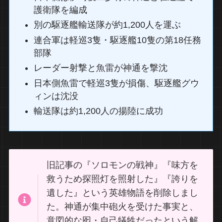
護衛隊を編成
別の駆逐艦輸送隊が約1,200人を運ぶ
連合軍は軽巡3隻・駆逐艦10隻の第18任務
部隊
レーダー射撃と魚雷が神通を撃沈
日本側魚雷で軽巡3隻が損傷、駆逐艦グウ
ィンは沈没
輸送隊は約1,200人の揚陸に成功
旧記事の『ソロモンの戦神』『味方を
救うため探照灯を照射した』『誇りを
遺した』という英雄物語を削除しまし
た。神通が集中砲火を受けた事実と、
意図的な囮・自己犠牲だったという解