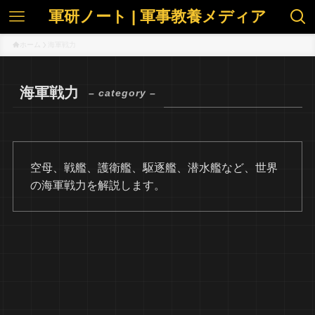
軍研ノート | 軍事教養メディア
ホーム
海軍戦力
海軍戦力
– category –
空母、戦艦、護衛艦、駆逐艦、潜水艦など、世界
の海軍戦力を解説します。