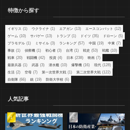
特徴から探す
(1)
(1)
(13)
(12)
イギリス
ウクライナ
エアガン
エースコンバット
(10)
(13)
(1)
(35)
(5)
ゲーム
サバゲー
トランプ
ドイツ
ドローン
(1)
(3)
(57)
(19)
(7)
プラモデル
ミサイル
ランキング
中国
中東
(1)
(1)
(3)
(1)
(53)
(10)
事故
偵察機
初心者
台湾
戦史
戦艦
(20)
(42)
(4)
(238)
(7)
戦車
戦闘機
投資
日本
映画
(1)
(3)
(10)
(16)
(128)
最新兵器
武器
潜水艦
爆撃機
現代
(2)
(7)
(1)
(122)
生活
空母
第一次世界大戦
第二次世界大戦
(66)
(19)
(6)
自衛隊
銃
防衛大学校
人気記事