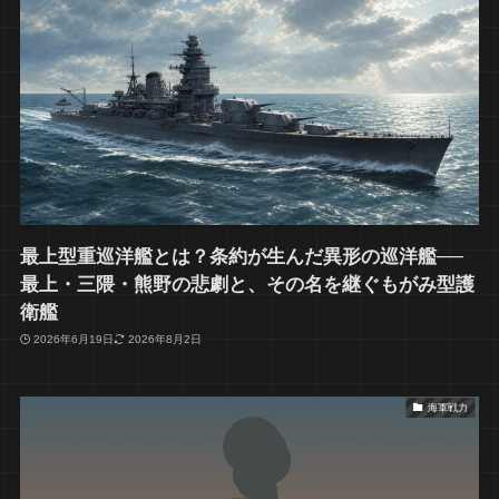
最上型重巡洋艦とは？条約が生んだ異形の巡洋艦──
最上・三隈・熊野の悲劇と、その名を継ぐもがみ型護
衛艦
2026年6月19日
2026年8月2日
海軍戦力