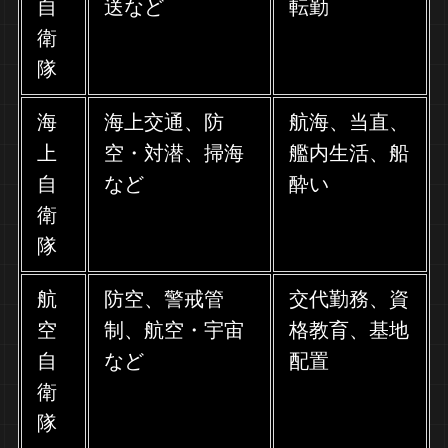
自
送など
転勤
衛
隊
海
海上交通、防
航海、当直、
上
空・対潜、掃海
艦内生活、船
自
など
酔い
衛
隊
航
防空、警戒管
交代勤務、資
空
制、航空・宇宙
格教育、基地
自
など
配置
衛
隊