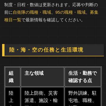
制度・日程・数値は更新されます。応募や判断の
前に
自衛隊の職種・職域
、
95の職種・職域
、
募集
種目一覧
で最新情報を確認してください。
陸・海・空の任務と生活環境
組
主な領域
生活・勤務で
織
確認する点
陸
陸上防衛、災害
野外訓練、駐
上
派遣、施設・輸
屯地、職種、