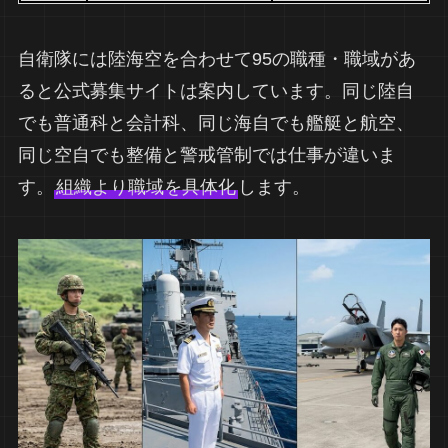
自衛隊には陸海空を合わせて95の職種・職域があ
ると公式募集サイトは案内しています。同じ陸自
でも普通科と会計科、同じ海自でも艦艇と航空、
同じ空自でも整備と警戒管制では仕事が違いま
す。
組織より職域を具体化
します。