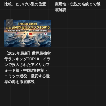
比較、たいげい型の位置
実用性・伝説の名銃まで徹
底解説
【2026年最新】世界最強空
母ランキングTOP10｜イラ
ンで投入されたアメリカフ
ォード級・中国3隻体制・
ニミッツ退役…激変する世
界の海を徹底解説