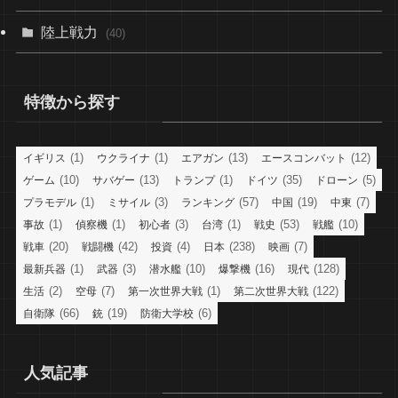
陸上戦力
(40)
特徴から探す
(1)
(1)
(13)
(12)
イギリス
ウクライナ
エアガン
エースコンバット
(10)
(13)
(1)
(35)
(5)
ゲーム
サバゲー
トランプ
ドイツ
ドローン
(1)
(3)
(57)
(19)
(7)
プラモデル
ミサイル
ランキング
中国
中東
(1)
(1)
(3)
(1)
(53)
(10)
事故
偵察機
初心者
台湾
戦史
戦艦
(20)
(42)
(4)
(238)
(7)
戦車
戦闘機
投資
日本
映画
(1)
(3)
(10)
(16)
(128)
最新兵器
武器
潜水艦
爆撃機
現代
(2)
(7)
(1)
(122)
生活
空母
第一次世界大戦
第二次世界大戦
(66)
(19)
(6)
自衛隊
銃
防衛大学校
人気記事