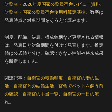
財務省・2026年度国家公務員宿舎レビュー資料
、
財務省・国家公務員宿舎使用料算定基準
。数字は
発表時点と対象期間をそろえて読みます。
制度、配備、決算、構成銘柄など更新される情報
は、発表日と対象期間を付けて見直します。推定
値は公式値と分け、確認できない性能や将来成果
を断定しません。
関連記事：
自衛官の転勤頻度
、
自衛官の妻の生
活
、
自衛官との結婚生活
、
官舎でペットを飼う前
の確認
、
自衛官の手当一覧
、
自衛官の一日の流
れ
。