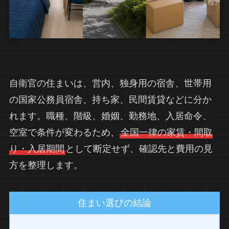
自衛官の住まいは、営内、独身用の宿舎、世帯用
の国家公務員宿舎、持ち家、民間賃貸などに分か
れます。職種、階級、婚姻、勤務地、入居命令、
空室で条件が変わるため、
全国一律の家賃・間取
り・入居期間
として断定せず、確認先と費用の見
方を整理します。
住まい選びの結論