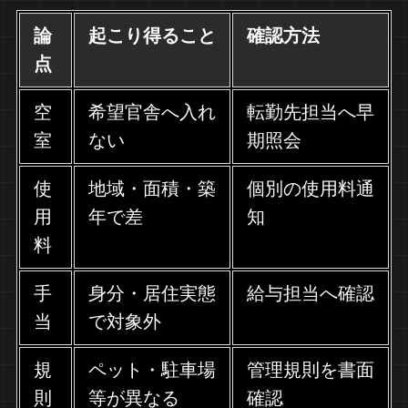
論
起こり得ること
確認方法
点
空
希望官舎へ入れ
転勤先担当へ早
室
ない
期照会
使
地域・面積・築
個別の使用料通
用
年で差
知
料
手
身分・居住実態
給与担当へ確認
当
で対象外
規
ペット・駐車場
管理規則を書面
則
等が異なる
確認