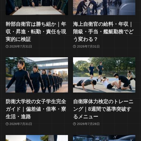
幹部自衛官は勝ち組か｜年
海上自衛官の給料・年収｜
収・昇進・転勤・責任を現
階級・手当・艦艇勤務でど
実的に検証
う変わる？
2026年7月31日
2026年7月31日
防衛大学校の女子学生完全
自衛隊体力検定のトレーニ
ガイド｜偏差値・倍率・寮
ング｜8週間で基準突破す
生活・進路
るメニュー
2026年7月31日
2026年7月28日