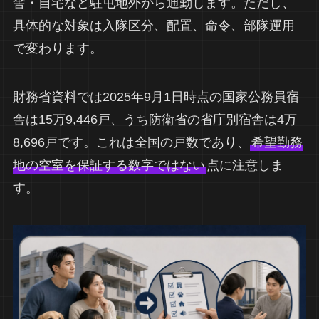
舎・自宅など駐屯地外から通勤します。ただし、
具体的な対象は入隊区分、配置、命令、部隊運用
で変わります。
財務省資料では2025年9月1日時点の国家公務員宿
舎は15万9,446戸、うち防衛省の省庁別宿舎は4万
8,696戸です。これは全国の戸数であり、
希望勤務
地の空室を保証する数字ではない
点に注意しま
す。