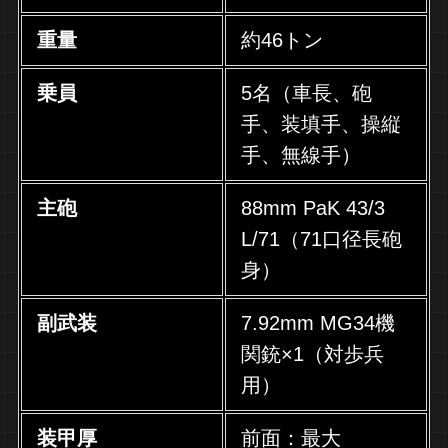
重量
約46トン
乗員
5名（車長、砲
手、装填手、操縦
手、無線手）
主砲
88mm PaK 43/3
L/71（71口径長砲
身）
副武装
7.92mm MG34機
関銃×1（対歩兵
用）
装甲厚
前面：最大