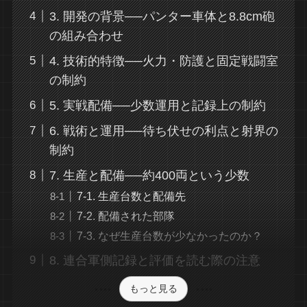
3. 開発の背景──パンター車体と8.8cm砲
の組み合わせ
4. 技術的特徴──火力・防護と固定戦闘室
の制約
5. 実戦配備──少数運用と記録上の制約
6. 戦術と運用──待ち伏せの利点と射界の
制約
7. 生産と配備──約400両という少数
7-1. 生産台数と配備先
7-2. 配備された部隊
7-3. なぜ生産台数が少なかったのか？
8. 連合軍側記録と評価を読む際の注意
もっと見る