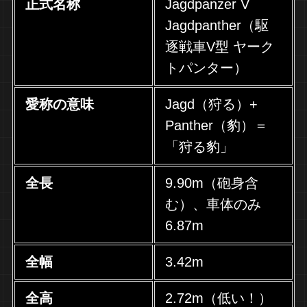
正式名称
Jagdpanzer V
Jagdpanther（駆
逐戦車V型 ヤーク
トパンター）
愛称の意味
Jagd（狩る）+
Panther（豹）＝
「狩る豹」
全長
9.90m（砲身含
む）、車体のみ
6.87m
全幅
3.42m
全高
2.72m（低い！）