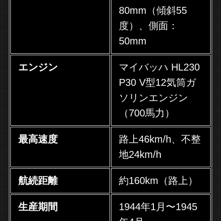
80mm（傾斜55
度）、側面：
50mm
エンジン
マイバッハ HL230
P30 V型12気筒ガ
ソリンエンジン
（700馬力）
最高速度
路上46km/h、不整
地24km/h
航続距離
約160km（路上）
生産期間
1944年1月〜1945