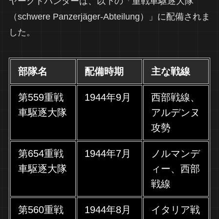
ヤークトパンターは、以下の「重戦車駆逐大隊
（schwere Panzerjäger-Abteilung）」に配備されま
した。
部隊名
配備時期
主な戦線
第559重戦
1944年9月
西部戦線、
車駆逐大隊
アルデンヌ
攻勢
第654重戦
1944年7月
ノルマンデ
車駆逐大隊
ィー、西部
戦線
第560重戦
1944年8月
イタリア戦