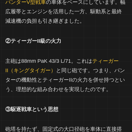
パンターV型戦車
の車体をベースにしています。幅
広履帯とエンジンを活用した一方、駆動系と最終
減速機の負担も引き継ぎました。
②ティーガーII級の火力
主砲は88mm PaK 43/3 L/71。これは
ティーガー
II（キングタイガー）
と同じ砲です。つまり、パン
ターの機動性とティーガーIIの火力を併せ持つとい
う、理想的な組み合わせを実現したのです。
③駆逐戦車という思想
砲塔を持たず、固定式の大口径砲を車体に直接搭