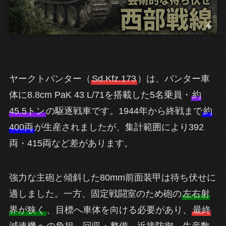
ヤークトパンター（
Sd.Kfz.173
）は、パンター車
体に8.8cm PaK 43 L/71を搭載した5名乗員・
約
45.5トン
の駆逐戦車です。1944年から終戦まで
約
400両
が生産されましたが、集計範囲により392
両・415両など差があります。
強力な主砲と傾斜した80mm前面装甲は待ち伏せに
適しました。一方、固定戦闘室のため砲の
左右射
界が狭く
、目標へ車体を向ける必要があり、
最終
減速機
への負担、回収・整備、近接防御、生産数