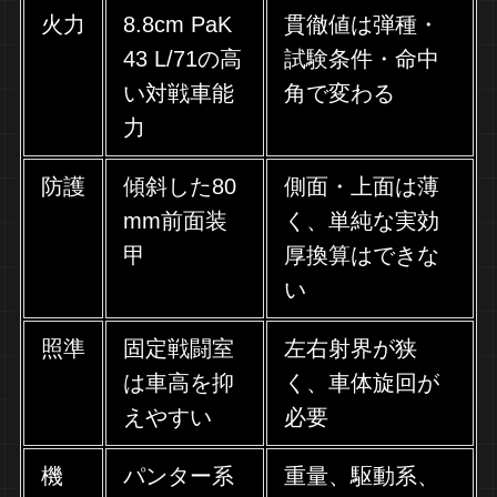
火力
8.8cm PaK
貫徹値は弾種・
43 L/71の高
試験条件・命中
い対戦車能
角で変わる
力
防護
傾斜した80
側面・上面は薄
mm前面装
く、単純な実効
甲
厚換算はできな
い
照準
固定戦闘室
左右射界が狭
は車高を抑
く、車体旋回が
えやすい
必要
機
パンター系
重量、駆動系、