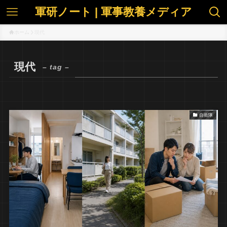
軍研ノート | 軍事教養メディア
ホーム
現代
現代
– tag –
自衛隊