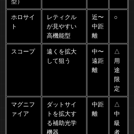
型）
ホロサイ
レティクル
近〜
○
ト
が見やすい
中距
高機能型
離
スコープ
遠くを拡大
中〜
△
して狙う
遠距
用
離
途
限
定
マグニフ
ダットサイ
中距
△
ァイア
トを拡大す
離
中
る補助光学
級
機器
者