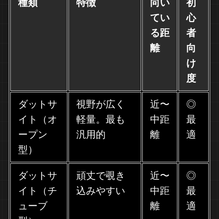
種類
特徴
向い
初
てい
心
る距
者
離
向
け
度
ダットサ
視野が広く
近〜
◎
イト（オ
軽量。最も
中距
最
ープン
汎用的
離
適
型）
ダットサ
頑丈で覗き
近〜
◎
イト（チ
込みやすい
中距
最
ューブ
離
適