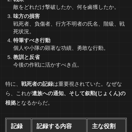
敵をどれだけ撃破したか、何を鹵獲したか。
味方の損害
戦死者、負傷者、行方不明者の氏名、階級、戦
死状況。
特筆すべき行動
個人や小隊の顕著な功績、勇敢な行動。
教訓と反省
今後の作戦に活かすべき点。
特に、
戦死者の記録
は重要視されていた。なぜな
ら、これが
遺族への通知、そして叙勲(じょくん)の
根拠
となるからだ。
記録
記録する内容
主な役割