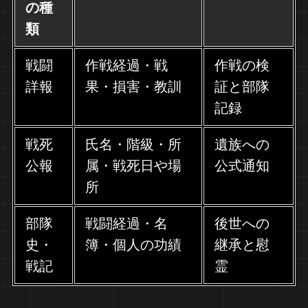
の種
類
戦闘
作戦経過・戦
作戦の検
詳報
果・損害・教訓
証と部隊
記録
戦死
氏名・階級・所
遺族への
公報
属・戦死日や場
公式通知
所
部隊
戦闘経過・名
後世への
史・
簿・個人の功績
継承と慰
戦記
霊