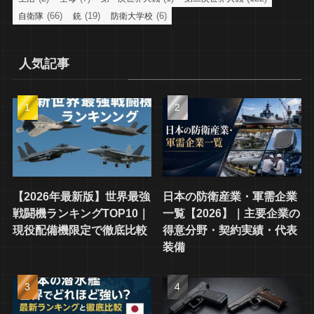
(66)
(19)
(6)
自衛隊
銃
防衛大学校
人気記事
【2026年最新版】世界最強
日本の防衛産業・軍需企業
戦闘機ランキングTOP10｜
一覧【2026】｜主要企業の
現役配備機限定で徹底比較
得意分野・契約実績・代表
装備