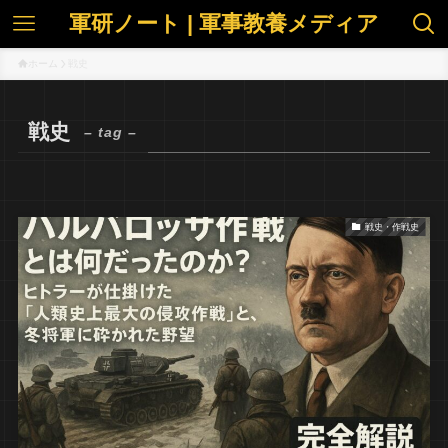
軍研ノート | 軍事教養メディア
ホーム
戦史
戦史
– tag –
戦史・作戦史