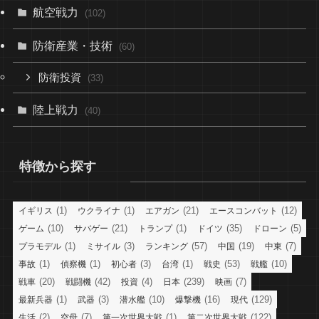
航空戦力
(102)
防衛産業・技術
(60)
防衛投資
(33)
陸上戦力
(40)
特徴から探す
(1)
(1)
(21)
(12)
イギリス
ウクライナ
エアガン
エースコンバット
(10)
(21)
(1)
(35)
(5)
ゲーム
サバゲー
トランプ
ドイツ
ドローン
(1)
(3)
(57)
(19)
(7)
プラモデル
ミサイル
ランキング
中国
中東
(1)
(1)
(3)
(1)
(53)
(10)
事故
偵察機
初心者
台湾
戦史
戦艦
(20)
(42)
(4)
(239)
(7)
戦車
戦闘機
投資
日本
映画
(1)
(3)
(10)
(16)
(129)
最新兵器
武器
潜水艦
爆撃機
現代
(2)
(7)
(1)
(122)
生活
空母
第一次世界大戦
第二次世界大戦