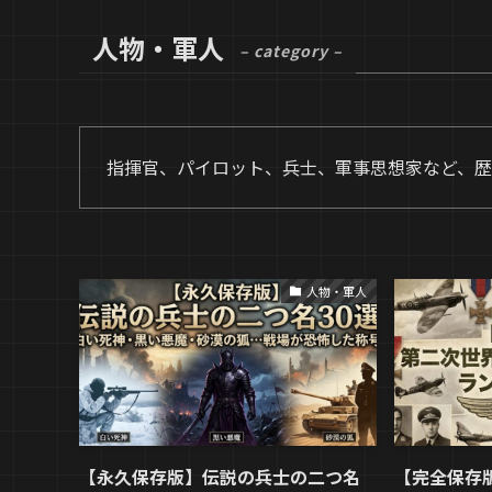
人物・軍人
– category –
指揮官、パイロット、兵士、軍事思想家など、歴
人物・軍人
【永久保存版】伝説の兵士の二つ名
【完全保存