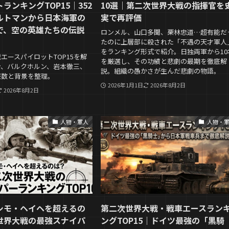
ランキングTOP15｜352
10選｜第二次世界大戦の指揮官を
ルトマンから日本海軍の
実で再評価
で、空の英雄たちの伝説
ロンメル、山口多聞、栗林忠道…超有能だ
たのに上層部に殺された「不遇の天才軍人
をランキング形式で紹介。日独両軍から10
エースパイロットTOP15を解
を厳選し、その功績と悲劇の最期を徹底解
ン、バルクホルン、岩本徹三、
説。組織の愚かさが生んだ悲劇の物語。
墜数と背景を整理。
2026年1月1日
2026年8月2日
2026年8月2日
人物・軍人
人物・
シモ・ヘイヘを超えるの
第二次世界大戦・戦車エースラン
世界大戦の最強スナイパ
ングTOP15｜ドイツ最強の「黒騎