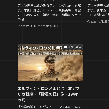
第二次世界大戦の愚将ランキングTOP10を解
第二次世界大戦
説。牟田口廉也、ヒトラー、東條英機、南雲
解説。山本五
忠一らの失敗を、補給・情報・組織の視点で
山口多聞らの
整理。
2026年1月1日
2026年1月1日
2026年8月2日
人物・軍人
エルヴィン・ロンメルとは｜北アフ
リカ戦線・「砂漠の狐」像・1944年
の死
「砂漠の狐」エルヴィン・ロンメルの生涯を