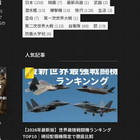
説
日本
(238)
映画
(7)
最新兵器
(1)
武器
(3)
潜水艦
(10)
爆撃機
(16)
現代
(128)
生活
(2)
5
で
空母
(7)
第一次世界大戦
(1)
高の
第二次世界大戦
(122)
自衛隊
(66)
銃
(19)
防衛大学校
(6)
、
人気記事
軍人
キ
【2026年最新版】世界最強戦闘機ランキング
TOP10｜現役配備機限定で徹底比較
ち