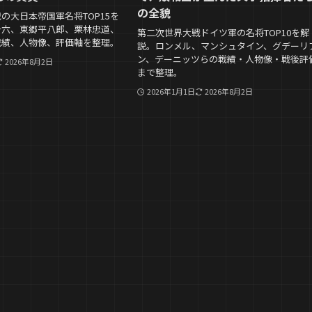
の全貌
の大日本帝国軍名将TOP15を
十六、東郷平八郎、栗林忠道、
第二次世界大戦ドイツ軍の名将TOP10を解
戦績、人物像、評価軸を整理。
説。ロンメル、マンシュタイン、グデーリ
ン、デーニッツらの戦績・人物像・戦後評
2026年8月2日
まで整理。
2026年1月1日
2026年8月2日