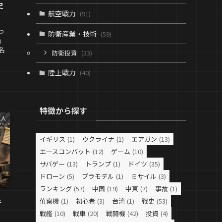
史
航空戦力
(91)
っ
防衛産業・技術
(59)
」
名
防衛投資
(33)
陸上戦力
(40)
特徴から探す
軍人
イギリス
(1)
ウクライナ
(1)
エアガン
(13)
エースコンバット
(12)
ゲーム
(10)
サバゲー
(13)
トランプ
(1)
ドイツ
(35)
ドローン
(5)
プラモデル
(1)
ミサイル
(3)
ランキング
(57)
中国
(19)
中東
(7)
事故
(1)
キ
偵察機
(1)
初心者
(3)
台湾
(1)
戦史
(53)
戦艦
(10)
戦車
(20)
戦闘機
(42)
投資
(4)