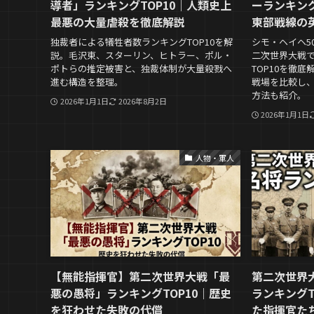
導者」ランキングTOP10｜人類史上
ーランキング
最悪の大量虐殺を徹底解説
東部戦線の
独裁者による犠牲者数ランキングTOP10を解
シモ・ヘイヘ5
説。毛沢東、スターリン、ヒトラー、ポル・
二次世界大戦
ポトらの推定被害と、独裁体制が大量殺戮へ
TOP10を徹
進む構造を整理。
戦場を比較し
方法も紹介。
2026年1月1日
2026年8月2日
2026年1月1日
人物・軍人
【無能指揮官】第二次世界大戦「最
第二次世界
悪の愚将」ランキングTOP10｜歴史
ランキングT
を狂わせた失敗の代償
た指揮官た