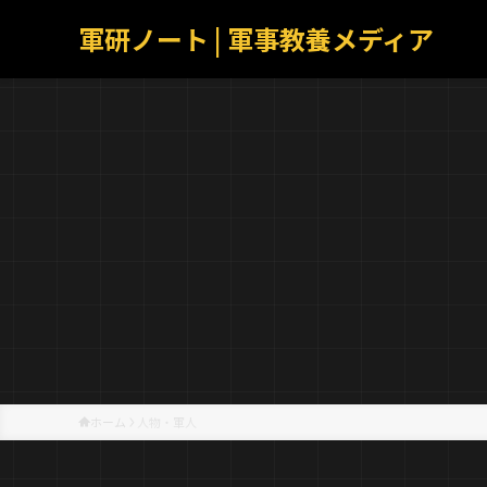
軍研ノート | 軍事教養メディア
ホーム
人物・軍人