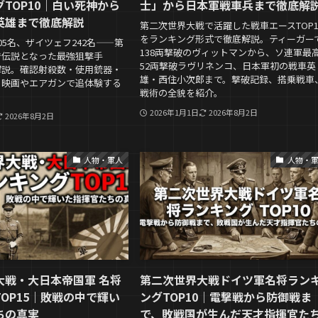
TOP10｜白い死神から
士」から日本軍戦車兵まで徹底解
英雄まで徹底解説
第二次世界大戦で活躍した戦車エースTOP1
をランキング形式で徹底解説。ティーガー
05名、ザイツェフ242名——第
138両撃破のヴィットマンから、ソ連軍最
で伝説となった最強狙撃手
52両撃破ラヴリネンコ、日本軍初の戦車英
底解説。確認射殺数・使用銃器・
雄・西住小次郎まで。撃破記録、搭乗戦車
、映画やエアガンで追体験する
戦術の全貌を紹介。
2026年1月1日
2026年8月2日
2026年8月2日
人物・軍人
人物・
大戦・大日本帝国軍 名将
第二次世界大戦ドイツ軍名将ラン
OP15｜敗戦の中で輝い
ングTOP10｜電撃戦から防御戦ま
ちの真実
で、敗戦国が生んだ天才指揮官た