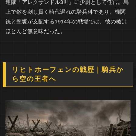
連隊「アレクサンドル3世」に少尉として任官。馬
上で敵を刺し貫く時代遅れの騎兵科であり、機関
銃と塹壕が支配する1914年の戦場では、彼の槍は
ほとんど無意味だった。
リヒトホーフェンの戦歴｜騎兵か
ら空の王者へ