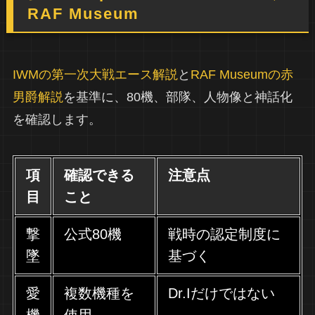
RAF Museum
IWMの第一次大戦エース解説
と
RAF Museumの赤
男爵解説
を基準に、80機、部隊、人物像と神話化
を確認します。
項
確認できる
注意点
目
こと
撃
公式80機
戦時の認定制度に
墜
基づく
愛
複数機種を
Dr.Iだけではない