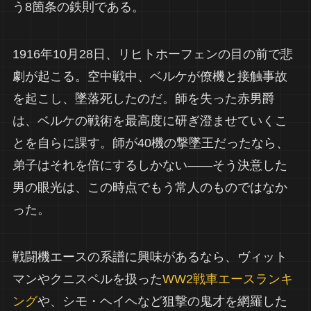
う8箇条の鉄則である。
1916年10月28日、リヒトホーフェンの目の前で悲
劇が起こる。空中戦中、ベルケが僚機と接触事故
を起こし、墜落死したのだ。師を失った赤男爵
は、ベルケの戦術を最高度に研ぎ澄ませていくこ
とを自らに課す。師が40機の撃墜王だったなら、
弟子はそれを倍にするしかない——そう決意した
男の眼光は、この時点でもう常人のものではなか
った。
戦闘機エースの系譜に興味があるなら、ヴィット
マンやクニスペルを扱った
WW2戦車エースランキ
ング
や、シモ・ヘイヘなど狙撃の鬼才を網羅した