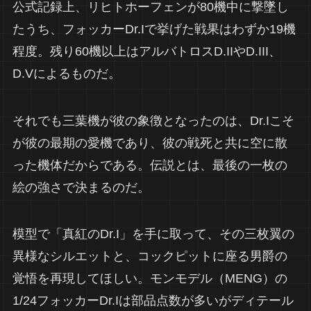
公式記録上、リヒトホーフェンが80機中に撃墜し
たうち、フォッカーDr.Iで挙げた戦果はわずか19機
程度。残り60機以上はアルバトロスD.IIやD.III、
D.Vによるものだ。
それでも三葉機が彼の象徴となったのは、Dr.Iこそ
が彼の最期の愛機であり、彼の戦死と共に空に散
った機体だからである。伝説とは、最後の一枚の
絵の強さで決まるのだ。
模型で「真紅のDr.I」を手に取って、その三枚翼の
異様なシルエットと、コックピットに座る男爵の
覚悟を再現してほしい。モンモデル（MENG）の
1/24フォッカーDr.Iは部品点数が多いがディテール