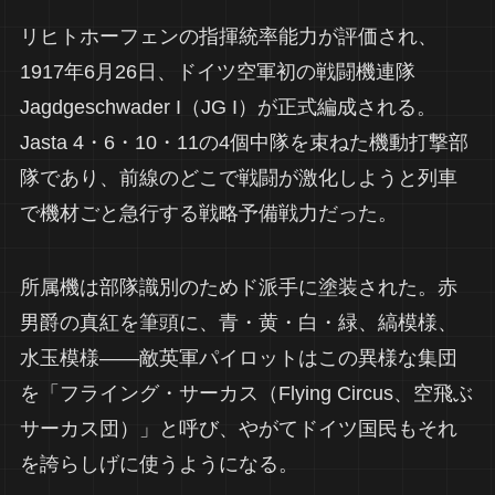
リヒトホーフェンの指揮統率能力が評価され、
1917年6月26日、ドイツ空軍初の戦闘機連隊
Jagdgeschwader I（JG I）が正式編成される。
Jasta 4・6・10・11の4個中隊を束ねた機動打撃部
隊であり、前線のどこで戦闘が激化しようと列車
で機材ごと急行する戦略予備戦力だった。
所属機は部隊識別のためド派手に塗装された。赤
男爵の真紅を筆頭に、青・黄・白・緑、縞模様、
水玉模様——敵英軍パイロットはこの異様な集団
を「フライング・サーカス（Flying Circus、空飛ぶ
サーカス団）」と呼び、やがてドイツ国民もそれ
を誇らしげに使うようになる。