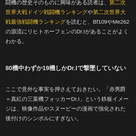
闘機の歴史そのものに興味がある読者は、
第二次
世界大戦ドイツ戦闘機ランキング
や
第二次世界大
戦最強戦闘機ランキング
を読むと、Bf109やMe262
の源流にリヒトホーフェンのDr.Iがあることがよく
わかる。
80機中わずか19機しかDr.Iで撃墜していない
ここで意外な事実を押さえておきたい。「赤男爵
＝真紅の三葉機フォッカーDr.I」という鉄板イメー
ジは、映像作品やスヌーピーの漫画で強化された
後付けのシンボルにすぎない。