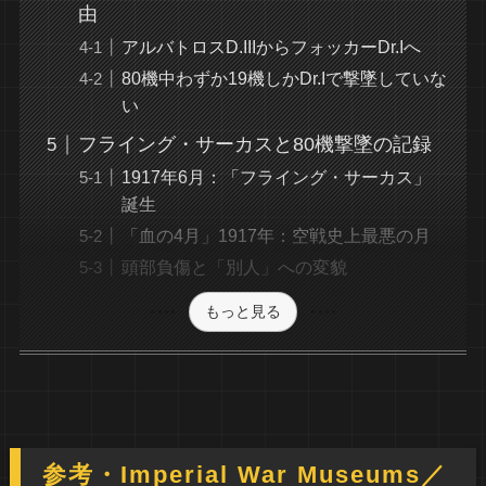
由
アルバトロスD.IIIからフォッカーDr.Iへ
80機中わずか19機しかDr.Iで撃墜していな
い
フライング・サーカスと80機撃墜の記録
1917年6月：「フライング・サーカス」
誕生
「血の4月」1917年：空戦史上最悪の月
頭部負傷と「別人」への変貌
もっと見る
参考・Imperial War Museums／