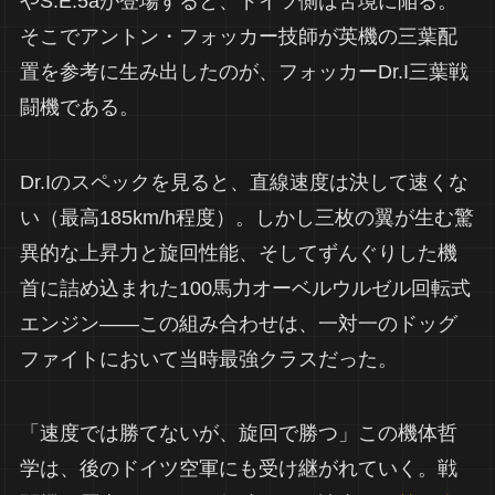
やS.E.5aが登場すると、ドイツ側は苦境に陥る。
そこでアントン・フォッカー技師が英機の三葉配
置を参考に生み出したのが、フォッカーDr.I三葉戦
闘機である。
Dr.Iのスペックを見ると、直線速度は決して速くな
い（最高185km/h程度）。しかし三枚の翼が生む驚
異的な上昇力と旋回性能、そしてずんぐりした機
首に詰め込まれた100馬力オーベルウルゼル回転式
エンジン——この組み合わせは、一対一のドッグ
ファイトにおいて当時最強クラスだった。
「速度では勝てないが、旋回で勝つ」この機体哲
学は、後のドイツ空軍にも受け継がれていく。戦