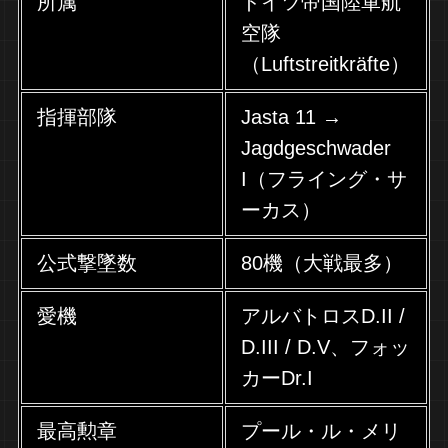
所属
ドイツ帝国陸軍航
空隊
（Luftstreitkräfte）
指揮部隊
Jasta 11 →
Jagdgeschwader
I（フライング・サ
ーカス）
公式撃墜数
80機（大戦最多）
愛機
アルバトロスD.II /
D.III / D.V、フォッ
カーDr.I
最高勲章
プール・ル・メリ