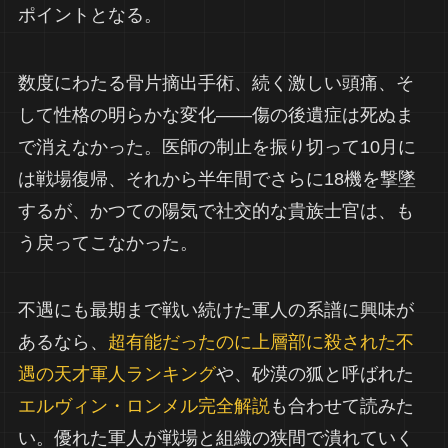
ポイントとなる。
数度にわたる骨片摘出手術、続く激しい頭痛、そ
して性格の明らかな変化——傷の後遺症は死ぬま
で消えなかった。医師の制止を振り切って10月に
は戦場復帰、それから半年間でさらに18機を撃墜
するが、かつての陽気で社交的な貴族士官は、も
う戻ってこなかった。
不遇にも最期まで戦い続けた軍人の系譜に興味が
あるなら、
超有能だったのに上層部に殺された不
遇の天才軍人ランキング
や、砂漠の狐と呼ばれた
エルヴィン・ロンメル完全解説
も合わせて読みた
い。優れた軍人が戦場と組織の狭間で潰れていく