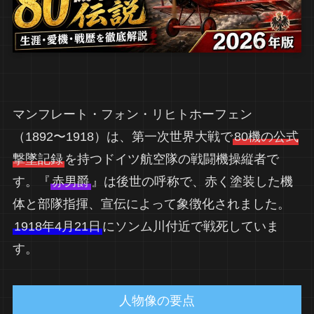
マンフレート・フォン・リヒトホーフェン
（1892〜1918）は、第一次世界大戦で
80機の公式
撃墜記録
を持つドイツ航空隊の戦闘機操縦者で
す。『
赤男爵
』は後世の呼称で、赤く塗装した機
体と部隊指揮、宣伝によって象徴化されました。
1918年4月21日
にソンム川付近で戦死していま
す。
人物像の要点