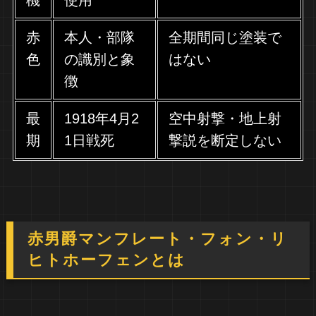
機
使用
赤
本人・部隊
全期間同じ塗装で
色
の識別と象
はない
徴
最
1918年4月2
空中射撃・地上射
期
1日戦死
撃説を断定しない
赤男爵マンフレート・フォン・リ
ヒトホーフェンとは