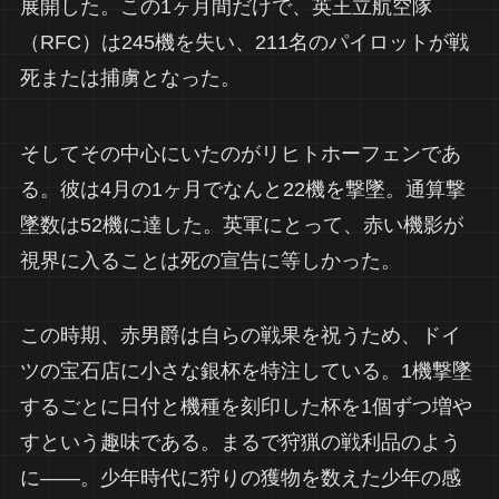
展開した。この1ヶ月間だけで、英王立航空隊
（RFC）は245機を失い、211名のパイロットが戦
死または捕虜となった。
そしてその中心にいたのがリヒトホーフェンであ
る。彼は4月の1ヶ月でなんと22機を撃墜。通算撃
墜数は52機に達した。英軍にとって、赤い機影が
視界に入ることは死の宣告に等しかった。
この時期、赤男爵は自らの戦果を祝うため、ドイ
ツの宝石店に小さな銀杯を特注している。1機撃墜
するごとに日付と機種を刻印した杯を1個ずつ増や
すという趣味である。まるで狩猟の戦利品のよう
に——。少年時代に狩りの獲物を数えた少年の感