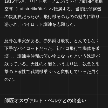
1915年5月、リヒトホーフェンはドイツ帝国陸軍航
空隊（Luftstreitkräfte）へ転属する。当初は偵察機
の観測員だったが、飛行機そのものの魅力に取り
憑かれ、パイロット訓練を志願した。
意外な事実がある。赤男爵は最初、とんでもなく
下手なパイロットだった。初ソロ飛行で機体を破
壊し、訓練生仲間の笑い物になったという逸話が
残っている。天性の才能というよりは、執念と射
撃の正確性で戦闘機乗りへと変貌していった男な
のだ。
師匠オスヴァルト・ベルケとの出会い