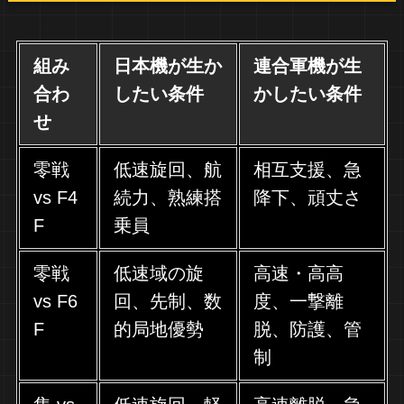
組み
日本機が生か
連合軍機が生
合わ
したい条件
かしたい条件
せ
零戦
低速旋回、航
相互支援、急
vs F4
続力、熟練搭
降下、頑丈さ
F
乗員
零戦
低速域の旋
高速・高高
vs F6
回、先制、数
度、一撃離
F
的局地優勢
脱、防護、管
制