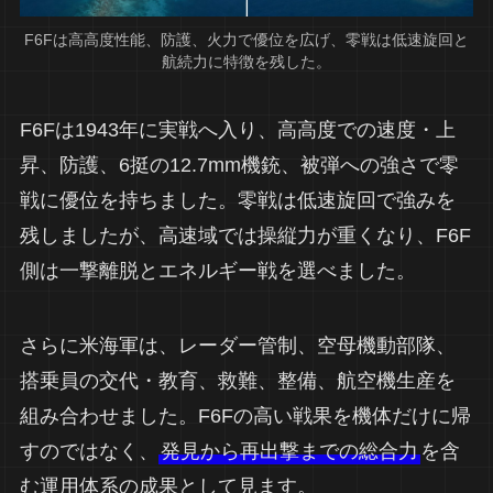
F6Fは高高度性能、防護、火力で優位を広げ、零戦は低速旋回と
航続力に特徴を残した。
F6Fは1943年に実戦へ入り、高高度での速度・上
昇、防護、6挺の12.7mm機銃、被弾への強さで零
戦に優位を持ちました。零戦は低速旋回で強みを
残しましたが、高速域では操縦力が重くなり、F6F
側は一撃離脱とエネルギー戦を選べました。
さらに米海軍は、レーダー管制、空母機動部隊、
搭乗員の交代・教育、救難、整備、航空機生産を
組み合わせました。F6Fの高い戦果を機体だけに帰
すのではなく、
発見から再出撃までの総合力
を含
む運用体系の成果として見ます。