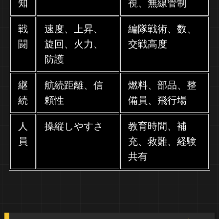
知
視、無線管制
戦
速度、上昇、
編隊戦術、数、
闘
旋回、火力、
交戦高度
防護
継
航続距離、信
燃料、部品、整
続
頼性
備員、飛行場
人
操縦しやすさ
教育時間、補
員
充、救難、経験
共有