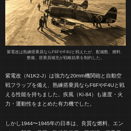
紫電改は熟練搭乗員ならF6FやF4Uと戦えたが、配備数、燃料、
整備、搭乗員補充が戦略効果を制約した。
紫電改（N1K2-J）は強力な20mm機関砲と自動空
戦フラップを備え、熟練搭乗員ならF6FやF4Uと戦
える性能を持ちました。疾風（Ki-84）も速度・火
力・運動性をまとめた有力機でした。
しかし1944〜1945年の日本は、良質な燃料、エン