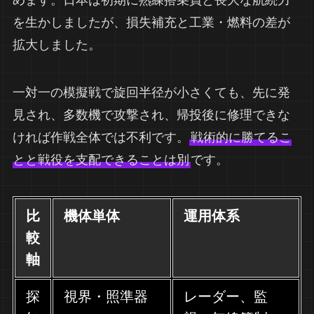
めます。日本は初期に熟練搭乗員と長大な航続力
を生かしましたが、損失補充と工業・燃料の差が
拡大しました。
一対一の模擬戦で旋回半径が小さくても、先に発
見され、多数機で攻撃され、帰投後に修理できな
ければ作戦全体では不利です。
戦術的に勝てるこ
とと戦役を支配できることは別
です。
比
機体単体
運用体系
較
軸
探
視界・照準器
レーダー、監