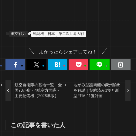
航空戦力
戦闘機
日本
第二次世界大戦
よかったらシェアしてね！
航空自衛隊の基地一覧｜全
もがみ型護衛艦の豪州輸出
国73か所・4航空方面隊・
を解説｜契約済み3隻と新
主要配備機【2026年版】
型FFM 11隻計画
この記事を書いた人