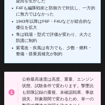
旋回を生かした
F4Fも編隊戦術と防御力で対抗し、一方的
に無力ではなかった
1943年以降はF6F・F4Uなどが総合的な
優位を拡大
隼は戦場・型式で評価が変わり、火力と
防護に制約
紫電改・疾風は有力でも、少数・燃料・
整備・搭乗員補充が制約
公称最高速度は高度、重量、エンジン
状態、試験条件で変わります。撃墜比
も部隊記録の重複、未確認戦果、事故
損失、対象期間で変わるため、単一の