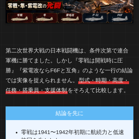
第二次世界大戦の日本戦闘機は、条件次第で連合
軍機に勝てました。しかし『零戦は開戦時に圧
勝』『紫電改ならF6Fと互角』のような一行の結論
では実像を捉えられません。
型式・時期・高度・
任務・搭乗員・支援体制
をそろえて比較します。
結論を先に
零戦は1941〜1942年初期に航続力と低速