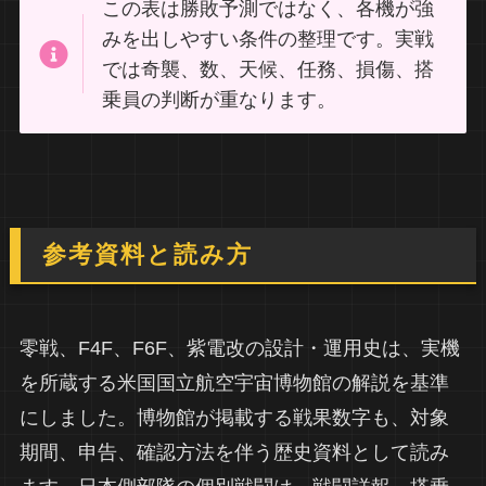
この表は勝敗予測ではなく、各機が強
みを出しやすい条件の整理です。実戦
では奇襲、数、天候、任務、損傷、搭
乗員の判断が重なります。
参考資料と読み方
零戦、F4F、F6F、紫電改の設計・運用史は、実機
を所蔵する米国国立航空宇宙博物館の解説を基準
にしました。博物館が掲載する戦果数字も、対象
期間、申告、確認方法を伴う歴史資料として読み