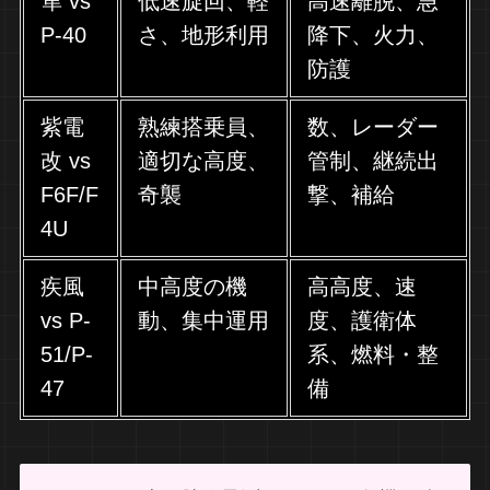
隼 vs
低速旋回、軽
高速離脱、急
P-40
さ、地形利用
降下、火力、
防護
紫電
熟練搭乗員、
数、レーダー
改 vs
適切な高度、
管制、継続出
F6F/F
奇襲
撃、補給
4U
疾風
中高度の機
高高度、速
vs P-
動、集中運用
度、護衛体
51/P-
系、燃料・整
47
備