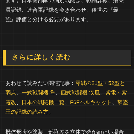
ます。日本側部隊の個別戦闘は、戦闘詳報、搭乗
員記録、連合軍記録を突き合わせ、後世の『最
強』評価と分ける必要があります。
さらに詳しく読む
あわせて読みたい関連記事：
零戦の21型・52型と
弱点
、
一式戦闘機 隼
、
四式戦闘機 疾風
、
紫電・紫
電改
、
日本の戦闘機一覧
、
F6Fヘルキャット
、
撃墜
王の記録の読み方
。
機体形状や塗装、部隊差を立体で確かめたい場合