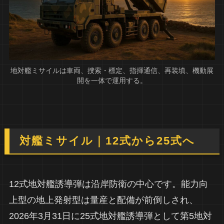
地対艦ミサイルは車両、捜索・標定、指揮通信、再装填、機動展
開を一体で運用する。
対艦ミサイル｜12式から25式へ
12式地対艦誘導弾は沿岸防衛の中心です。能力向
上型の地上発射型は量産と配備が前倒しされ、
2026年3月31日に25式地対艦誘導弾として第5地対