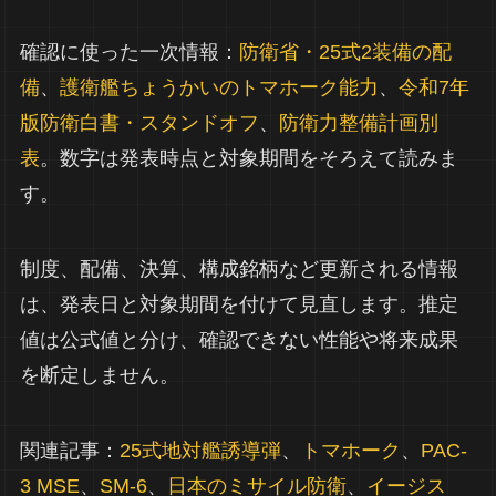
確認に使った一次情報：
防衛省・25式2装備の配
備
、
護衛艦ちょうかいのトマホーク能力
、
令和7年
版防衛白書・スタンドオフ
、
防衛力整備計画別
表
。数字は発表時点と対象期間をそろえて読みま
す。
制度、配備、決算、構成銘柄など更新される情報
は、発表日と対象期間を付けて見直します。推定
値は公式値と分け、確認できない性能や将来成果
を断定しません。
関連記事：
25式地対艦誘導弾
、
トマホーク
、
PAC-
3 MSE
、
SM-6
、
日本のミサイル防衛
、
イージス