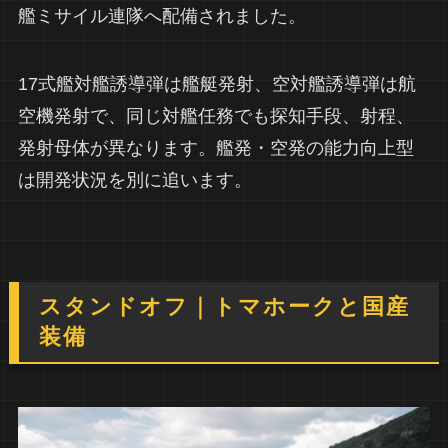
艦ミサイル連隊へ配備されました。
17式艦対艦誘導弾は艦艇発射、空対艦誘導弾は航
空機発射で、同じ対艦任務でも探知手段、射程、
発射母体が異なります。艦発・空発の能力向上型
は開発状況を別に追います。
スタンドオフ｜トマホークと国産
装備