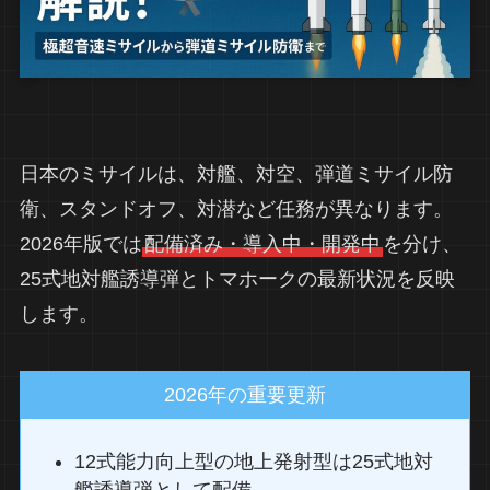
日本のミサイルは、対艦、対空、弾道ミサイル防
衛、スタンドオフ、対潜など任務が異なります。
2026年版では
配備済み・導入中・開発中
を分け、
25式地対艦誘導弾とトマホークの最新状況を反映
します。
2026年の重要更新
12式能力向上型の地上発射型は25式地対
艦誘導弾として配備