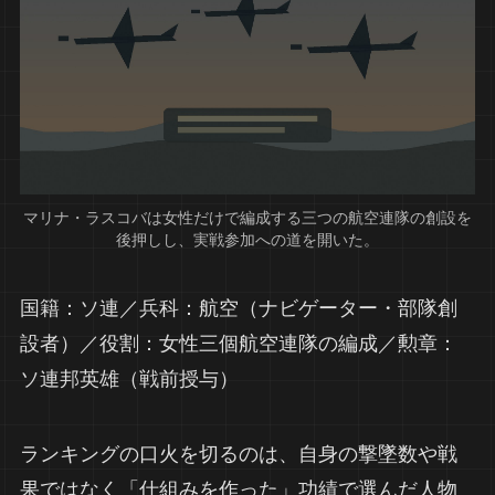
マリナ・ラスコバは女性だけで編成する三つの航空連隊の創設を
後押しし、実戦参加への道を開いた。
国籍：ソ連／兵科：航空（ナビゲーター・部隊創
設者）／役割：女性三個航空連隊の編成／勲章：
ソ連邦英雄（戦前授与）
ランキングの口火を切るのは、自身の撃墜数や戦
果ではなく「仕組みを作った」功績で選んだ人物