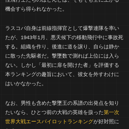
機会すら得られなかった。
ラスコバ自身は前線指揮官として爆撃連隊を率い
たが、1943年1月、悪天候下の移動飛行中に事故死
する。組織を作り、後進に道を譲り、自らは静か
に散った先駆者だ。撃墜数で測れば上位には入ら
ない。しかし「最初に扉を開けた者」を評価する
本ランキングの趣旨において、彼女を外すわけに
はいかなかった。
なお、男性も含めた撃墜王の系譜の出発点を知り
たいなら、ひとつ前の大戦の英雄を扱った
第一次
世界大戦エースパイロットランキング
が好対照に