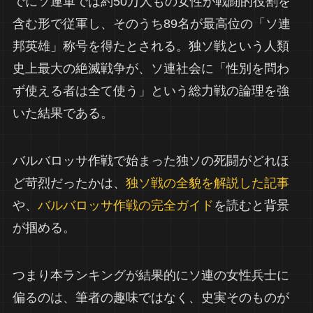
でにソ連軍では約50万人もの女性が戦闘的役割を
含む形で従軍し、そのうち89名が最高位の「ソ連
邦英雄」称号を得たとされる。独ソ戦という人類
史上最大の絶滅戦争が、ソ連社会に「性別を問わ
ず使える者は全て使う」という総力戦の論理を強
いた結果である。
バルバロッサ作戦で始まった独ソの死闘がどれほ
ど苛烈だったかは、
独ソ戦の全貌を解説した記事
や、
バルバロッサ作戦の完全ガイド
を読むと背景
が掴める。
つまり本ランキングが結果的にソ連の女性兵士に
偏るのは、筆者の趣味ではなく、史実そのものが