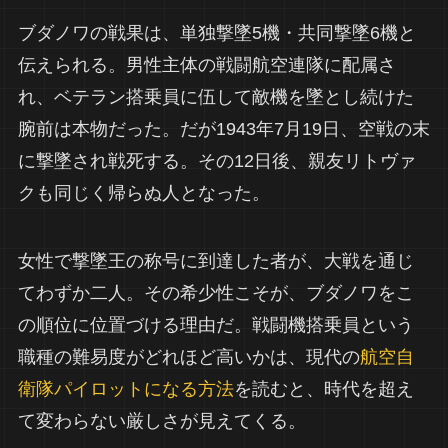
ブダノワの戦果は、単独撃墜5機・共同撃墜6機と
伝えられる。男性主体の戦闘航空連隊に配属さ
れ、ベテラン搭乗員に伍して敵機を墜とし続けた
腕前は本物だった。だが1943年7月19日、空戦の末
に撃墜され戦死する。その12日後、親友リトヴァ
クも同じく帰らぬ人となった。
女性で撃墜王の称号に到達した者が、大戦を通じ
てわずか二人。その希少性こそが、ブダノワをこ
の順位に位置づける理由だ。戦闘機搭乗員という
職種の難易度がどれほど高いかは、現代の
航空自
衛隊パイロットになる方法
を読むと、時代を超え
て変わらない厳しさが見えてくる。