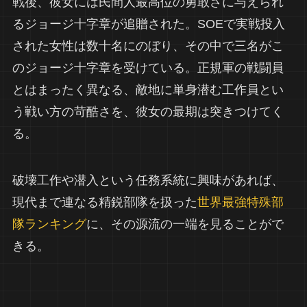
戦後、彼女には民間人最高位の勇敢さに与えられ
るジョージ十字章が追贈された。SOEで実戦投入
された女性は数十名にのぼり、その中で三名がこ
のジョージ十字章を受けている。正規軍の戦闘員
とはまったく異なる、敵地に単身潜む工作員とい
う戦い方の苛酷さを、彼女の最期は突きつけてく
る。
破壊工作や潜入という任務系統に興味があれば、
現代まで連なる精鋭部隊を扱った
世界最強特殊部
隊ランキング
に、その源流の一端を見ることがで
きる。