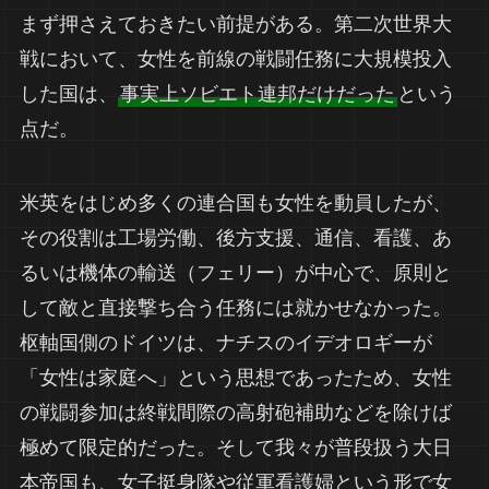
まず押さえておきたい前提がある。第二次世界大
戦において、女性を前線の戦闘任務に大規模投入
した国は、
事実上ソビエト連邦だけだった
という
点だ。
米英をはじめ多くの連合国も女性を動員したが、
その役割は工場労働、後方支援、通信、看護、あ
るいは機体の輸送（フェリー）が中心で、原則と
して敵と直接撃ち合う任務には就かせなかった。
枢軸国側のドイツは、ナチスのイデオロギーが
「女性は家庭へ」という思想であったため、女性
の戦闘参加は終戦間際の高射砲補助などを除けば
極めて限定的だった。そして我々が普段扱う大日
本帝国も、女子挺身隊や従軍看護婦という形で女