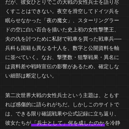
だが、彼女ひとりでこの大戦の女性兵士を語り尽
くすことはできない。夜空を滑空してドイツ兵を
眠らせなかった「夜の魔女」、スターリングラー
ドの空に白い百合を描いた史上初の女性撃墜王、
夫の仇を討つために私財で戦車を買った戦車兵──
兵科も国籍も異なる十人を、数字と公開資料を軸
に並べていく。なお、撃墜数・狙撃戦果・異名に
は資料差や戦時宣伝の影響があるため、確定しな
い細部は断定しない。
第二次世界大戦の女性兵士という主題は、ともす
れば感傷的に語られがちだ。しかしこのサイトで
は、できる限り確認戦果や公式記録に立ち返り、
彼女たちが
「兵士として」何を成したのか
を冷静