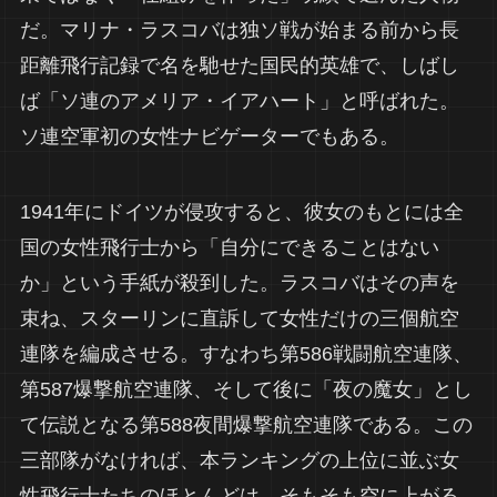
だ。マリナ・ラスコバは独ソ戦が始まる前から長
距離飛行記録で名を馳せた国民的英雄で、しばし
ば「ソ連のアメリア・イアハート」と呼ばれた。
ソ連空軍初の女性ナビゲーターでもある。
1941年にドイツが侵攻すると、彼女のもとには全
国の女性飛行士から「自分にできることはない
か」という手紙が殺到した。ラスコバはその声を
束ね、スターリンに直訴して女性だけの三個航空
連隊を編成させる。すなわち第586戦闘航空連隊、
第587爆撃航空連隊、そして後に「夜の魔女」とし
て伝説となる第588夜間爆撃航空連隊である。この
三部隊がなければ、本ランキングの上位に並ぶ女
性飛行士たちのほとんどは、そもそも空に上がる