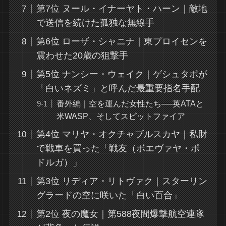
第7位 ヌール・イナーヤト・ハーン｜敵地
で送信を続けた孤独な無線手
第6位 ローザ・シャニナ｜東プロイセンを
震わせた20歳の狙撃手
第5位 ナンシー・ウェイク｜ゲシュタポが
「白いネズミ」と呼んだ最重要指名手配
番外編｜空を運んだ女性たち──英ATAと
米WASP、そしてスピットファイア
第4位 マリヤ・オクチャブルスカヤ｜私財
で戦車を買った「戦友（ボエヴァヤ・ポ
ドルガ）」
第3位 リディア・リトヴァク｜スターリン
グラードの空に咲いた「白い百合」
第2位 夜の魔女｜第588夜間爆撃航空連隊